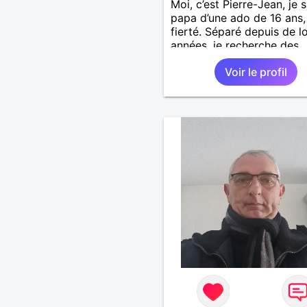
Moi, c’est Pierre-Jean, je s
papa d’une ado de 16 ans
fierté. Séparé depuis de 
années, je recherche des
affinités amicales afin de
Voir le profil
rompre une solitude parfo
difficile à gérer ainsi que 
le vague à l’âme. L’amitié 
extrêmement importante 
yeux mais peut se décline
des sentiments plus puiss
« Le temps fera son œuvr
disait Arthur Schopenhaue
philosophe allemand que j
J’aime discuter sans pour 
être trop locace. Je suis 
de qualités avec très peu
défauts. Je suis altruiste,
bienveillant, empathique,
attentionné, honnête,
respectueux, doux de car
et compréhensif : je laisse
« glisser » beaucoup de c