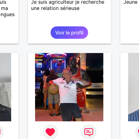
uis
Je suis agriculteur je recherche
Jeune 
, ma
une relation sérieuse
longues
Voir le profil
is
casser
reste
à mes
r en
ants.
e »
r,
’adore.
autant
bourré
 de
actère
hoses.