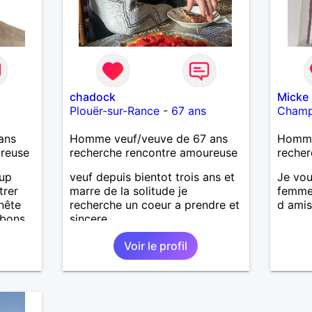
chadock
Micke
Plouër-sur-Rance
-
67 ans
Cham
ans
Homme veuf/veuve de 67 ans
Homme
ureuse
recherche rencontre amoureuse
recher
oup
veuf depuis bientot trois ans et
Je vou
trer
marre de la solitude je
femme 
nête
recherche un coeur a prendre et
d ami
 bons
sincere
ter, se
Voir le profil
.
iers
uler,