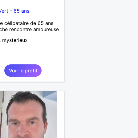
Vert
-
65 ans
célibataire de 65 ans
che rencontre amoureuse
s mysterieux
Voir le profil