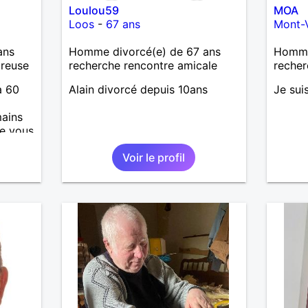
Loulou59
MOA
as
Loos
-
67 ans
Mont-
ne que
 n’y
ans
Homme divorcé(e) de 67 ans
Homme 
ce et
ureuse
recherche rencontre amicale
recher
suis un
à 60
Alain divorcé depuis 10ans
Je sui
nsi
aire
ains
e vous
le
e
Voir le profil
us le
me
serai
père.