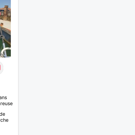
n
out
n
e
ans
ureuse
 de
rche