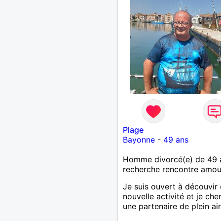
finalement prendre du bo
temps. C'est difficile de t
dire en quelques lignes. E
revanche, vous pouvez m
contacter pour avoir plus
d'informations. A bientôt
Plage
Bayonne
-
49 ans
Homme divorcé(e) de 49 
recherche rencontre amo
Je suis ouvert à découvir
nouvelle activité et je che
une partenaire de plein air