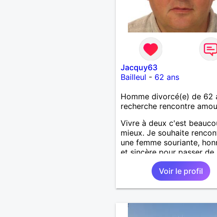
Jacquy63
Bailleul
-
62 ans
Homme divorcé(e) de 62 
recherche rencontre amo
Vivre à deux c'est beauc
mieux. Je souhaite rencon
une femme souriante, hon
et sincère pour passer de
moments, qui aime plaisan
Voir le profil
balader et partager, je le
souhaite, notre complicité
J'aime beaucoup les chant
de randonnée pour se défo
se relaxer, se détendre et