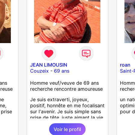
JEAN LIMOUSIN
roan
Couzeix
-
69 ans
Saint-
ans
Homme veuf/veuve de 69 ans
Homme 
ureuse
recherche rencontre amoureuse
recher
he
Je suis extraverti, joyeux,
un nat
ne,
positif, honnête en me focalisant
optimi
 prise
sur l'avenir. Je suis simple sans
pour d
prise de tête, juste aimant la vie.
Toujours en pensées positives,
Voir le profil
heureux de vivre. Malgré mon