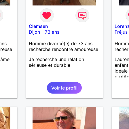
Clemsen
Loren
Dijon
-
73 ans
Fréjus
ans
Homme divorcé(e) de 73 ans
Homme
ureuse
recherche rencontre amoureuse
recher
 âme
Je recherche une relation
Lauren
sérieuse et durable
enfant
idéale
profit
de co
Voir le profil