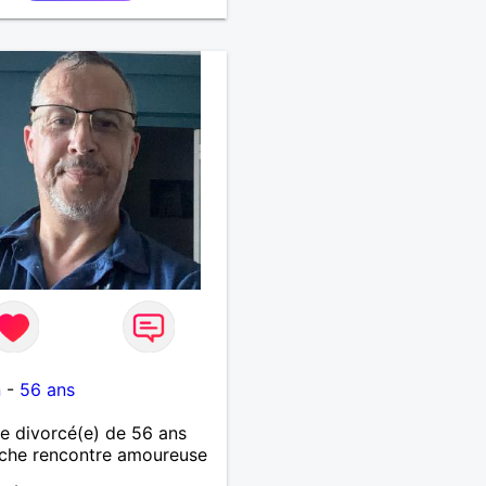
1
n
-
56 ans
 divorcé(e) de 56 ans
che rencontre amoureuse