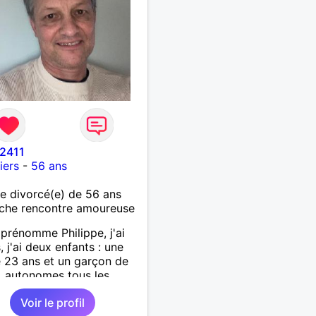
_2411
iers
-
56 ans
 divorcé(e) de 56 ans
che rencontre amoureuse
prénomme Philippe, j'ai
, j'ai deux enfants : une
de 23 ans et un garçon de
, autonomes tous les
J'ai quitté le Grand Est
Voir le profil
enir m'installer en région