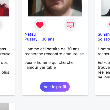
Natsu
Sunsh
Pussay
-
30 ans
Soiss
ans
Homme célibataire de 30 ans
Homme 
ureuse
recherche rencontre amoureuse
recher
r des
Jeune homme qui cherche
Est-ce
l'amour véritable
trouve
 plus
réelle
ne jou
senti
Voir le profil
un ho
bienve
d'y cr
former
désir 