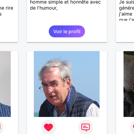
homme simple et honnête avec
Je sui
e rire
de l'humour,
génére
s
j'aime
que j'a
sincèr
Voir le profil
pas qu
j'aime
cherch
et sér