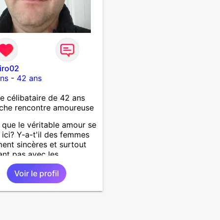
iro02
ons
-
42 ans
célibataire de 42 ans
che rencontre amoureuse
 que le véritable amour se
 ici? Y-a-t'il des femmes
ment sincères et surtout
ant pas avec les
ments des hommes? Etant
Voir le profil
mme protecteur et
illant, je veux continuer
oire et pouvoir enfin
 la petite famille que je
temps. Faux profil,