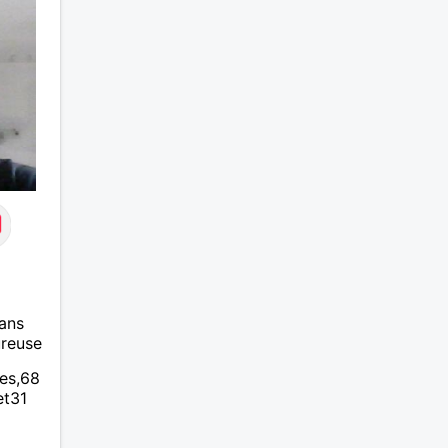
profit
passer
m'inté
ans
ureuse
ues,68
et31