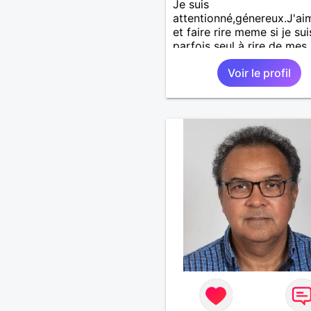
Je suis
attentionné,génereux.J'aim
et faire rire meme si je sui
parfois seul à rire de mes
blagues!
Voir le profil