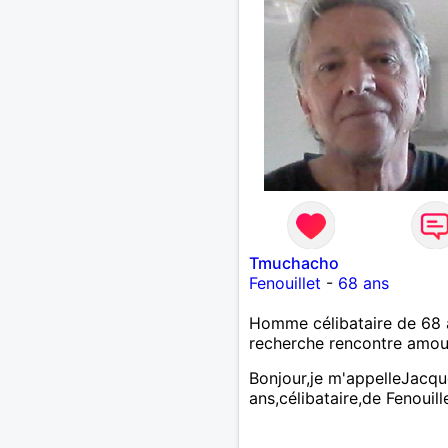
Tmuchacho
Fenouillet
-
68 ans
Homme célibataire de 68 
recherche rencontre amo
Bonjour,je m'appelleJacq
ans,célibataire,de Fenouill