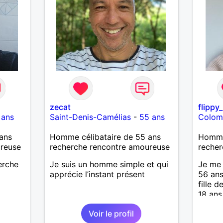
zecat
flippy
 ans
Saint-Denis-Camélias
-
55 ans
Colom
ans
Homme célibataire de 55 ans
Homme
ureuse
recherche rencontre amoureuse
recher
herche
Je suis un homme simple et qui
Je me 
apprécie l’instant présent
56 ans
fille 
18 ans
deux. 
Voir le profil
pour v