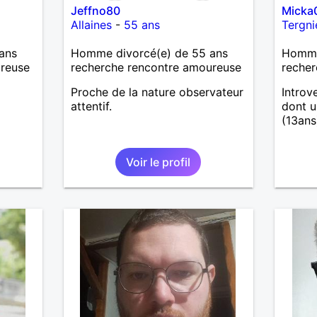
Jeffno80
Micka
Allaines
-
55 ans
Tergni
ans
Homme divorcé(e) de 55 ans
Homme 
ureuse
recherche rencontre amoureuse
recher
Proche de la nature observateur
Introv
attentif.
dont 
(13ans
Voir le profil