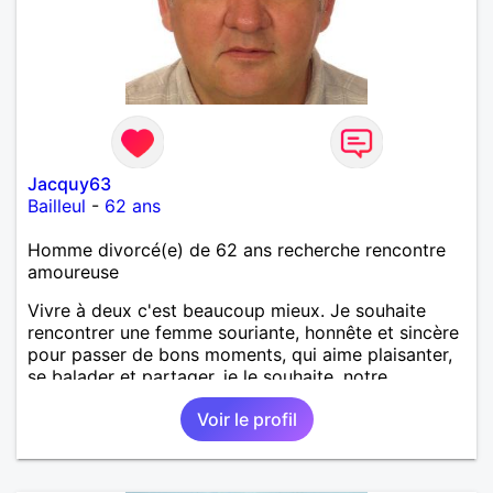
Jacquy63
Bailleul
-
62 ans
Homme divorcé(e) de 62 ans recherche rencontre
amoureuse
Vivre à deux c'est beaucoup mieux. Je souhaite
rencontrer une femme souriante, honnête et sincère
pour passer de bons moments, qui aime plaisanter,
se balader et partager, je le souhaite, notre
complicité. J'aime beaucoup les chantiers de
Voir le profil
randonnée pour se défouler, se relaxer, se détendre
et finalement prendre du bon temps. C'est difficile
de tout dire en quelques lignes. En revanche, vous
pouvez me contacter pour avoir plus