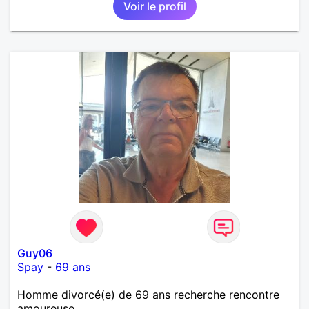
Voir le profil
détente. Je suis à la recherche d'une personne
authentique avec qui partager de belles
expériences, construire une relation sérieuse basée
sur la confiance, le respect et la complicité. Si tu
apprécies les conversations sincères, les fous rires
et les personnes qui savent ce qu'elles veulent,
n'hésite pas à venir discuter. Au plaisir de faire
connaissance !
Guy06
Spay
-
69 ans
Homme divorcé(e) de 69 ans recherche rencontre
amoureuse