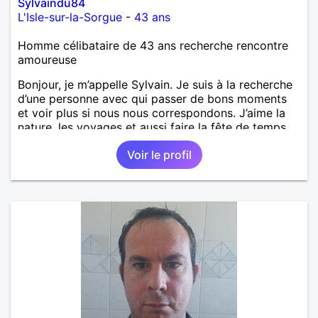
Sylvaindu84
L'Isle-sur-la-Sorgue
-
43 ans
Homme célibataire de 43 ans recherche rencontre
amoureuse
Bonjour, je m’appelle Sylvain. Je suis à la recherche
d’une personne avec qui passer de bons moments
et voir plus si nous nous correspondons. J’aime la
nature, les voyages et aussi faire la fête de temps
en temps ;-)Je suis papa d’un petit garçon de 7 ans
Voir le profil
dont je m’occupe en garde alternée. J’aime à peu
près tous les styles de musique. (Oui je suis pas
trop fan de Jul). Je fais du sport pour garder la
forme et plutôt agréable à regarder. (Enfin je le
pense en tout cas 😂)