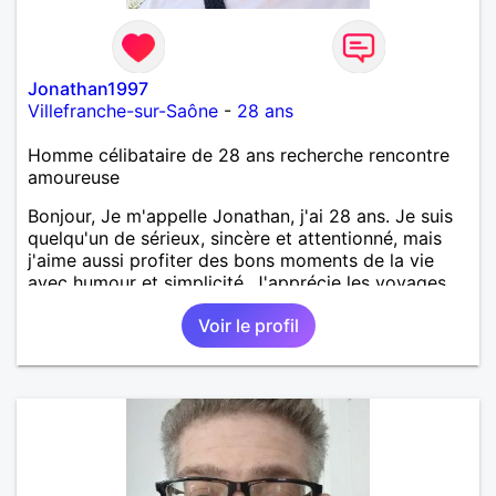
Jonathan1997
Villefranche-sur-Saône
-
28 ans
Homme célibataire de 28 ans recherche rencontre
amoureuse
Bonjour, Je m'appelle Jonathan, j'ai 28 ans. Je suis
quelqu'un de sérieux, sincère et attentionné, mais
j'aime aussi profiter des bons moments de la vie
avec humour et simplicité. J'apprécie les voyages,
les découvertes, les jeux vidéo et les moments de
Voir le profil
détente. Je suis à la recherche d'une personne
authentique avec qui partager de belles
expériences, construire une relation sérieuse basée
sur la confiance, le respect et la complicité. Si tu
apprécies les conversations sincères, les fous rires
et les personnes qui savent ce qu'elles veulent,
n'hésite pas à venir discuter. Au plaisir de faire
connaissance !