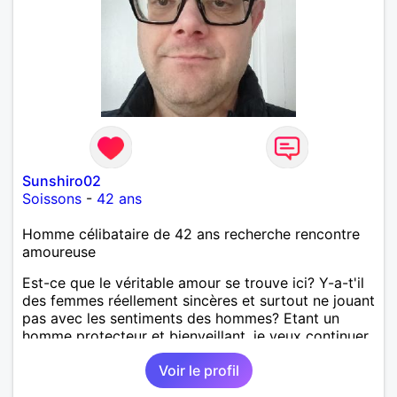
Sunshiro02
Soissons
-
42 ans
Homme célibataire de 42 ans recherche rencontre
amoureuse
Est-ce que le véritable amour se trouve ici? Y-a-t'il
des femmes réellement sincères et surtout ne jouant
pas avec les sentiments des hommes? Etant un
homme protecteur et bienveillant, je veux continuer
d'y croire et pouvoir enfin former la petite famille
Voir le profil
que je désir temps. Faux profil, profiteuse et autres
joyeuseté passer votre chemin, vous ne