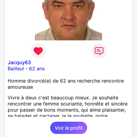
Jacquy63
Bailleul
-
62 ans
Homme divorcé(e) de 62 ans recherche rencontre
amoureuse
Vivre à deux c'est beaucoup mieux. Je souhaite
rencontrer une femme souriante, honnête et sincère
pour passer de bons moments, qui aime plaisanter,
se balader et partager, je le souhaite, notre
complicité. J'aime beaucoup les chantiers de
Voir le profil
randonnée pour se défouler, se relaxer, se détendre
et finalement prendre du bon temps. C'est difficile