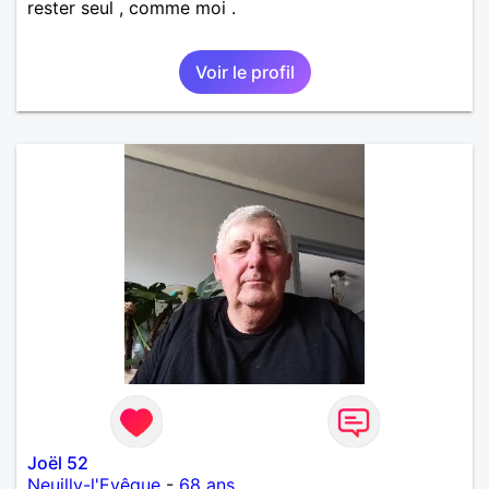
rester seul , comme moi .
Voir le profil
Joël 52
Neuilly-l'Evêque
-
68 ans