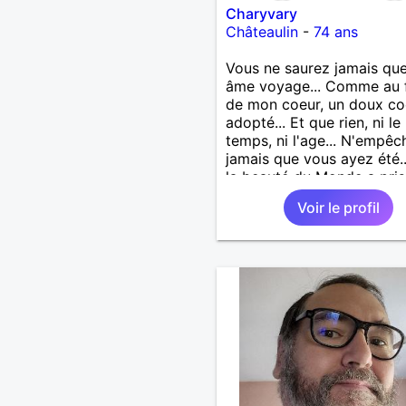
Charyvary
Châteaulin
-
74 ans
Vous ne saurez jamais que
âme voyage... Comme au 
de mon coeur, un doux co
adopté... Et que rien, ni le
temps, ni l'age... N'empêc
jamais que vous ayez été.
la beauté du Monde a pris
visage... Vous ne saurez j
Voir le profil
que j’emporte votre âme...
Comme une lampe d’or qu
m’éclaire en marchant...