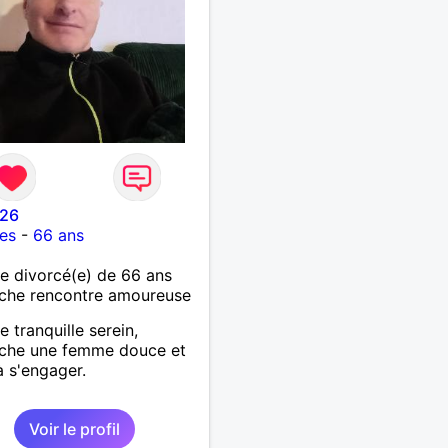
26
es
-
66 ans
 divorcé(e) de 66 ans
che rencontre amoureuse
tranquille serein,
rche une femme douce et
à s'engager.
Voir le profil