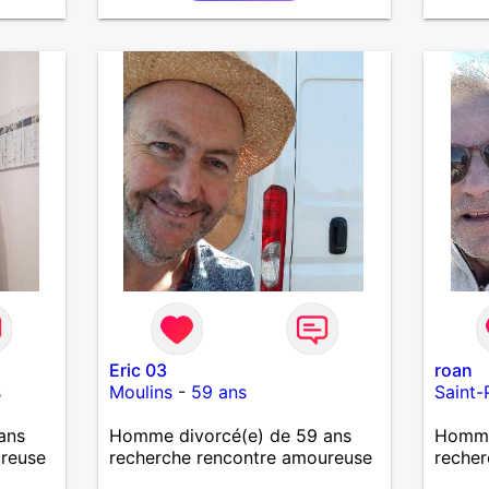
Eric 03
roan
s
Moulins
-
59 ans
Saint-
ans
Homme divorcé(e) de 59 ans
Homme 
ureuse
recherche rencontre amoureuse
recher