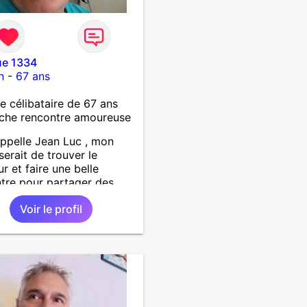
e 1334
n
-
67 ans
célibataire de 67 ans
che rencontre amoureuse
ppelle Jean Luc , mon
erait de trouver le
r et faire une belle
tre pour partager des
 moments et de crée une
Voir le profil
n saine , sérieuse et solide
uis ouvert et curieux de