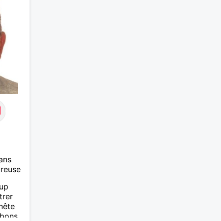
expérimenté, découvrir
ensemble et se soutenir
mutuellement pour devenir le
meilleur de soi-même et
rayonner l'amour. Je vis
actuellement dans le Lot mais je
compte m'installer à nouveau à
l'ile de la Réunion avant la fin
2026. Pierre
ans
ureuse
oup
trer
nête
 bons