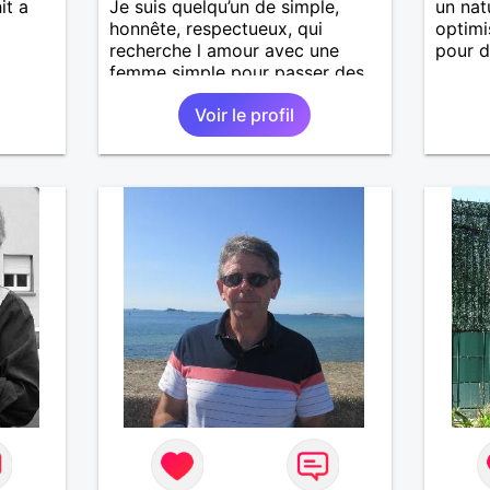
it a
Je suis quelqu’un de simple,
un nat
honnête, respectueux, qui
optimi
recherche l amour avec une
pour d
femme simple pour passer des
moments agréables :discuter,
Voir le profil
voyager, visiter d’autres pays
sans prise de tête.