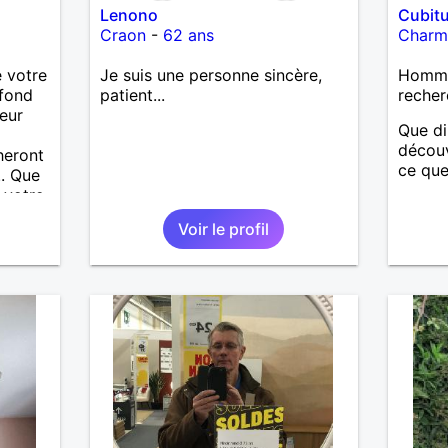
Lenono
Cubit
Craon
-
62 ans
Charm
 votre
Je suis une personne sincère,
Homme
fond
patient...
recher
eur
Que di
découv
heront
ce que
.. Que
 votre
amais
Voir le profil
i