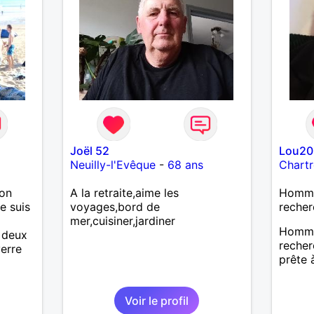
Joël 52
Lou20
Neuilly-l'Evêque
-
68 ans
Chartr
ion
A la retraite,aime les
Homme
je suis
voyages,bord de
recher
mer,cuisiner,jardiner
Homme 
a deux
reche
verre
prête 
Voir le profil