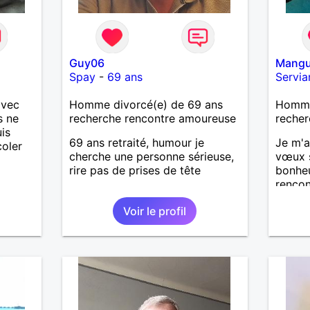
Guy06
Mangu
Spay
-
69 ans
Servia
avec
Homme divorcé(e) de 69 ans
Homme 
s ne
recherche rencontre amoureuse
recher
is
69 ans retraité, humour je
Je m'a
coler
cherche une personne sérieuse,
vœux s
rire pas de prises de tête
bonheu
rencon
beaux
Voir le profil
relatio
, je s
tout