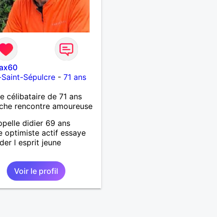
ax60
s-Saint-Sépulcre
-
71 ans
célibataire de 71 ans
che rencontre amoureuse
ppelle didier 69 ans
te optimiste actif essaye
der l esprit jeune
Voir le profil