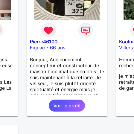
Pierre46100
Koolm
Figeac
-
66 ans
Viller
ans
Bonjour, Anciennement
Homme 
ureuse
concepteur et constructeur de
recher
maison bioclimatique en bois. Je
je m'a
suis maintenant à la retraite. Je
s Les
retrai
vis seul, je suis plutôt orienté
age La
de gar
spiritualité et énergie mais je
suis aussi très pragmatique et
un très bon bricoleur. J’aime la
Voir le profil
douceur, la sensualité, le
partage . Je ne suis pas dans le
courant de pensée imposé. Je
souhaite rencontrer une
personne pour partager,