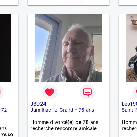
.
iers
uler,
n
out
n
e
JBD24
Leo19
-
72
Jumilhac-le-Grand
-
78 ans
Saint-
Homme divorcé(e) de 78 ans
Homme
ans
recherche rencontre amicale
recher
ureuse