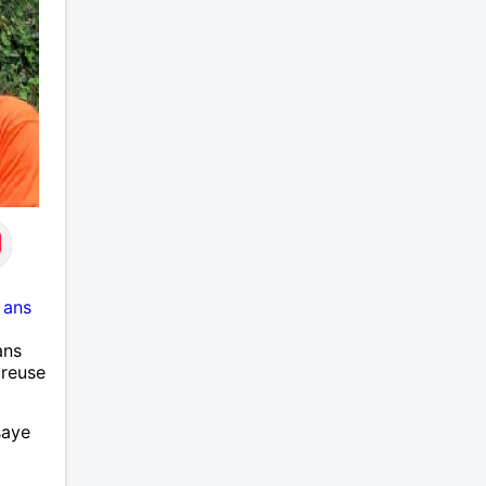
 ans
ans
ureuse
saye