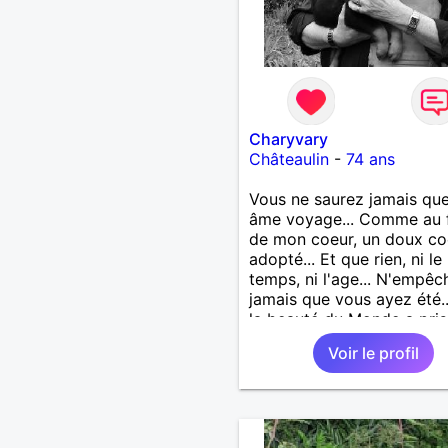
Charyvary
Châteaulin
-
74 ans
Vous ne saurez jamais que
âme voyage... Comme au 
de mon coeur, un doux co
adopté... Et que rien, ni le
temps, ni l'age... N'empêc
jamais que vous ayez été.
la beauté du Monde a pris
visage... Vous ne saurez j
Voir le profil
que j’emporte votre âme...
Comme une lampe d’or qu
m’éclaire en marchant...