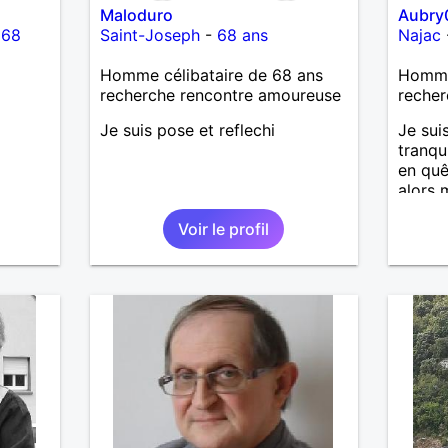
Maloduro
Aubry
-
68
Saint-Joseph
-
68 ans
Najac
Homme célibataire de 68 ans
Homme
recherche rencontre amoureuse
recher
Je suis pose et reflechi
Je sui
tranqu
en quê
alors 
surtou
Voir le profil
lire. 