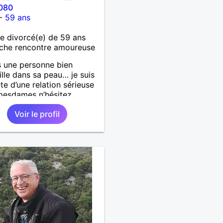
080
-
59 ans
 divorcé(e) de 59 ans
che rencontre amoureuse
s une personne bien
ille dans sa peau… je suis
te d’une relation sérieuse
mesdames n’hésitez
t pas ! Au plaisir de vous
Voir le profil
Laissez-moi vos infos