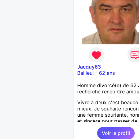
Jacquy63
Bailleul
-
62 ans
Homme divorcé(e) de 62 
recherche rencontre amo
Vivre à deux c'est beauc
mieux. Je souhaite rencon
une femme souriante, hon
et sincère pour passer de
moments, qui aime plaisan
Voir le profil
balader et partager, je le