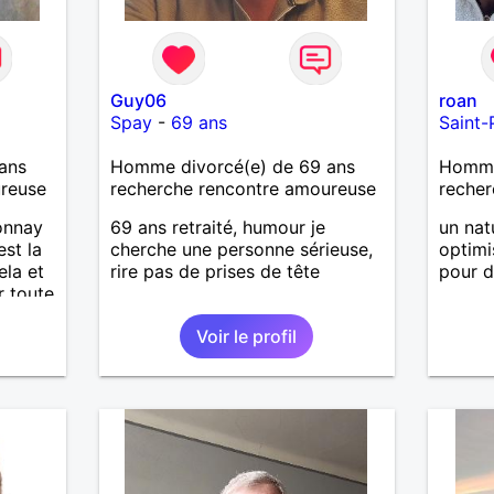
Guy06
roan
Spay
-
69 ans
Saint-
ans
Homme divorcé(e) de 69 ans
Homme 
ureuse
recherche rencontre amoureuse
recher
tonnay
69 ans retraité, humour je
un nat
est la
cherche une personne sérieuse,
optimi
ela et
rire pas de prises de tête
pour d
r toute
 et
Voir le profil
partage
t de