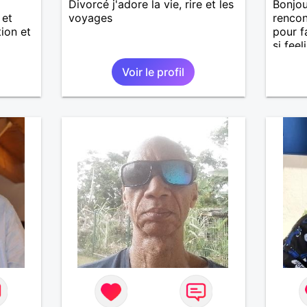
Divorcé j'adore la vie, rire et les
Bonjou
 et
voyages
renco
tion et
pour f
si fee
chemin
Voir le profil
guider
honnêt