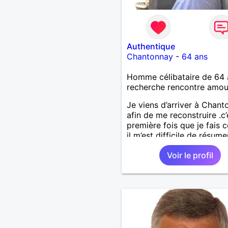
Authentique
Chantonnay
-
64 ans
Homme célibataire de 64 
recherche rencontre amo
Je viens d’arriver à Chan
afin de me reconstruire .c’
première fois que je fais c
il m’est difficile de résume
une vie.je suis à la retraite
Voir le profil
aujourd’hui c’est mon
anniversaire !J’aimerais
rencontrer quelqu’un qui 
les mêmes valeurs qui fon
quelqu’un un être humain