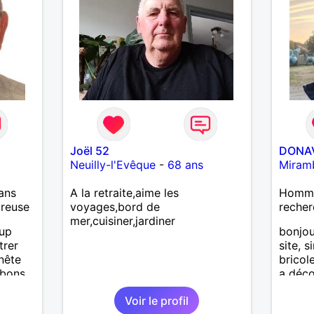
Joël 52
DONA
Neuilly-l'Evêque
-
68 ans
Miram
ans
A la retraite,aime les
Homme 
ureuse
voyages,bord de
recher
mer,cuisiner,jardiner
oup
bonjou
trer
site, 
nête
bricol
 bons
a déco
ter, se
Voir le profil