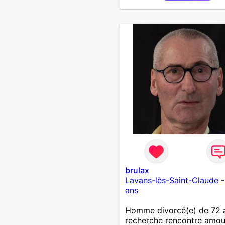
souhaite, notre complicité
J'aime beaucoup les chant
de randonnée pour se défo
se relaxer, se détendre et
finalement prendre du bo
temps. C'est difficile de t
dire en quelques lignes. E
revanche, vous pouvez m
contacter pour avoir plus
d'informations. A bientôt
brulax
Lavans-lès-Saint-Claude
ans
Homme divorcé(e) de 72 
recherche rencontre amo