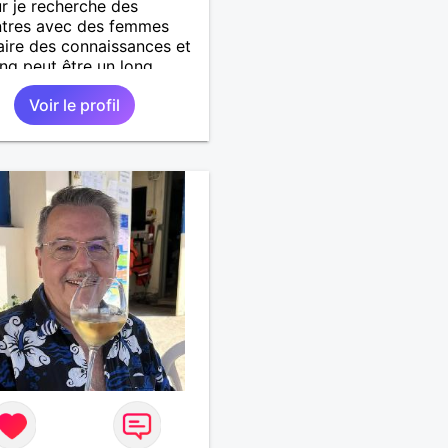
r je recherche des
ntres avec des femmes
aire des connaissances et
ling peut être un long
. Je laisse le destin nous
Voir le profil
. Je suis un homme simple
e et fidèle.