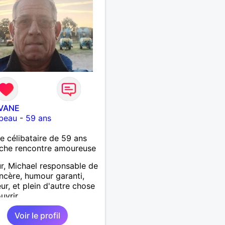
VANE
beau
-
59 ans
célibataire de 59 ans
che rencontre amoureuse
r, Michael responsable de
sincère, humour garanti,
eur, et plein d'autre chose
uvrir
Voir le profil