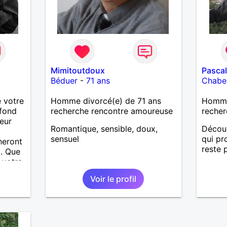
Mimitoutdoux
Pasca
Béduer
-
71 ans
Chabeu
 votre
Homme divorcé(e) de 71 ans
Homme
fond
recherche rencontre amoureuse
recher
eur
Romantique, sensible, doux,
Découv
sensuel
qui pr
heront
reste 
.. Que
 votre
amais
Voir le profil
i