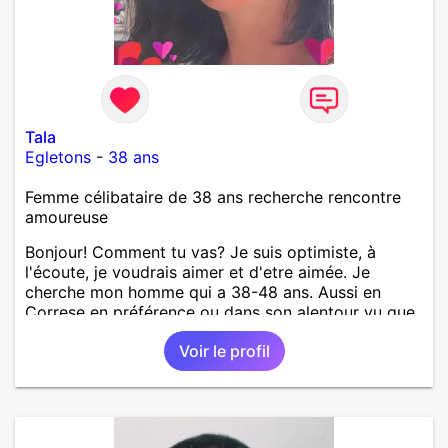
Tala
Egletons
-
38 ans
Femme célibataire de 38 ans recherche rencontre
amoureuse
Bonjour! Comment tu vas? Je suis optimiste, à
l'écoute, je voudrais aimer et d'etre aimée. Je
cherche mon homme qui a 38-48 ans. Aussi en
Correse en préférence ou dans son alentour vu que
je travaille en CDI et je ne peux pas souvent
Voir le profil
voyager loin. Merci. Bon chance à tout le monde.