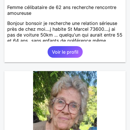
Femme célibataire de 62 ans recherche rencontre
amoureuse
Bonjour bonsoir je recherche une relation sérieuse
près de chez moi....j habite St Marcel 73600....j ai
pas de voiture 50km ... quelqu'un qui aurait entre 55
et 64 ans...sans enfants de préférence même
adultes et qui n aurait garder aucun contact avec
Voir le profil
une où plusieurs ex...si vous correspondez à ma
recherche ecrivez moi je vous répondrai...