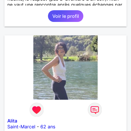
ne vaut une rencontre après quelques échanges par
messages pour savoir si il y a un feeling entre les
Voir le profil
deux et le désir de se revoir. Au plaisir de se
découvrir...
Alita
Saint-Marcel
-
62 ans