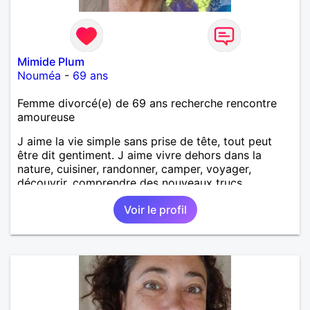
Mimide Plum
Nouméa
-
69 ans
Femme divorcé(e) de 69 ans recherche rencontre
amoureuse
J aime la vie simple sans prise de tête, tout peut
être dit gentiment. J aime vivre dehors dans la
nature, cuisiner, randonner, camper, voyager,
découvrir, comprendre des nouveaux trucs
techniques et sur la vie des êtres vivants. J aime
Voir le profil
danser, faire la fête. Je ne bois pratiquement pas d
alcool, je fume rarement, je ris souvent. Je cherche
un vrai amoureux pour continuer à profiter de la vie
mais à deux. Je peux tout faire toute seule, mais j
en ai marre je veux partagé et rigoler