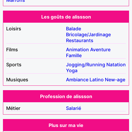
Les goûts de alissson
Loisirs
Balade
Bricolage/Jardinage
Restaurants
Films
Animation
Aventure
Famille
Sports
Jogging/Running
Natation
Yoga
Musiques
Ambiance
Latino
New-age
Profession de alissson
Métier
Salarié
Plus sur ma vie