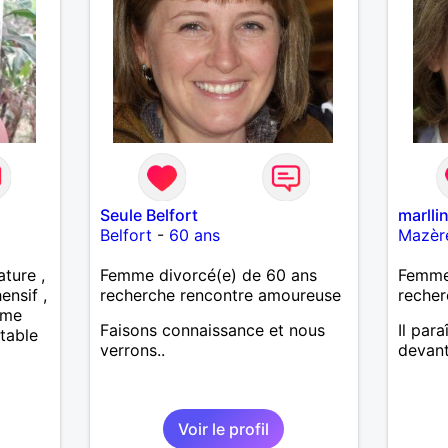
Seule Belfort
marlli
Belfort
-
60 ans
Mazèr
ture ,
Femme divorcé(e) de 60 ans
Femme
nsif ,
recherche rencontre amoureuse
recher
mme
Faisons connaissance et nous
Il para
stable
verrons..
devant 
Voir le profil