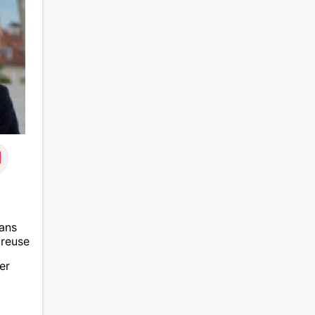
bonne 
ans
ureuse
er