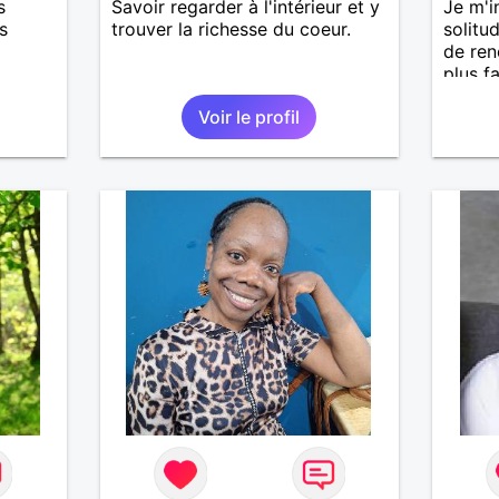
s
Savoir regarder à l'intérieur et y
Je m'i
s
trouver la richesse du coeur.
solitu
de ren
plus f
Voir le profil