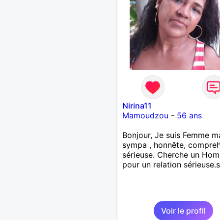
Nirina11
Mamoudzou
-
56 ans
Bonjour, Je suis Femme ma
sympa , honnête, comprehe
sérieuse. Cherche un Ho
pour un relation sérieuse.
Voir le profil