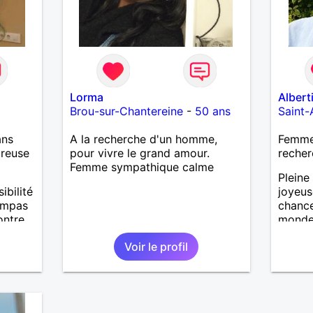
Lorma
Albert
Brou-sur-Chantereine
-
50 ans
Saint-
ans
A la recherche d'un homme,
Femme
ureuse
pour vivre le grand amour.
recher
Femme sympathique calme
Pleine 
ibilité
joyeuse
sympas
chance
ontre
monde, 
! Pas b
Voir le profil
quelqu
arrive
d'écha
nous v
person