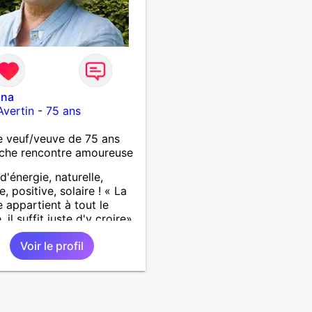
ina
Avertin
-
75 ans
 veuf/veuve de 75 ans
che rencontre amoureuse
d'énergie, naturelle,
, positive, solaire ! « La
 appartient à tout le
il suffit juste d'y croire»
esoin de se précipiter, si
Voir le profil
e chose doit arriver, çà
ra au bon moment, il suffit
nger et de partager et
errons bien, la bonne
ne sera trouvée et pour la