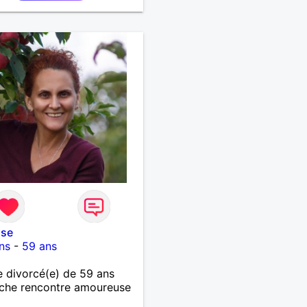
nse
ns
-
59 ans
 divorcé(e) de 59 ans
che rencontre amoureuse