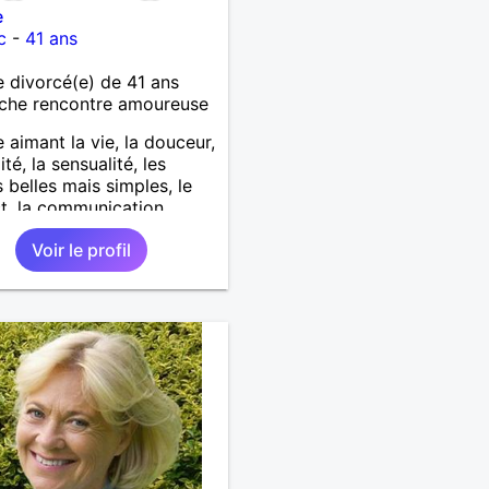
e
c
-
41 ans
divorcé(e) de 41 ans
che rencontre amoureuse
aimant la vie, la douceur,
dité, la sensualité, les
 belles mais simples, le
t, la communication,
ur, les rires. Recherche
Voir le profil
le relation.