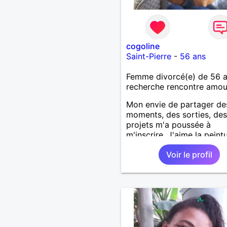
cogoline
Saint-Pierre
-
56 ans
Femme divorcé(e) de 56 
recherche rencontre amo
Mon envie de partager de
moments, des sorties, des
projets m'a poussée à
m'inscrire. J'aime la peintu
modelage, les enfants, les
Voir le profil
animaux, la nature. J'ai u
caractère si toutefois le r
est de la partie. Le sens d
l'humour est indispensable
aussi la tolérance et la
bienveillance. Si vous par
mes valeurs alors faites m
signe !