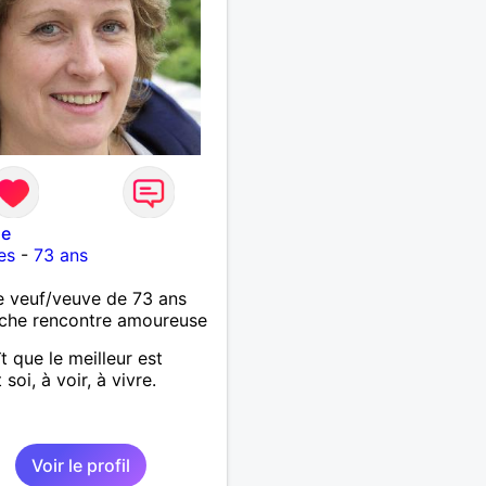
ne
es
-
73 ans
 veuf/veuve de 73 ans
che rencontre amoureuse
ît que le meilleur est
soi, à voir, à vivre.
Voir le profil