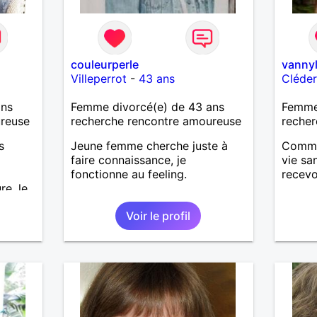
couleurperle
vannyl
Villeperrot
-
43 ans
Cléde
ans
Femme divorcé(e) de 43 ans
Femme
ureuse
recherche rencontre amoureuse
recher
s
Jeune femme cherche juste à
Comme
faire connaissance, je
vie sa
fonctionne au feeling.
recevo
re, le
Voir le profil
n bon
espect
e
, mais
tagez
oi