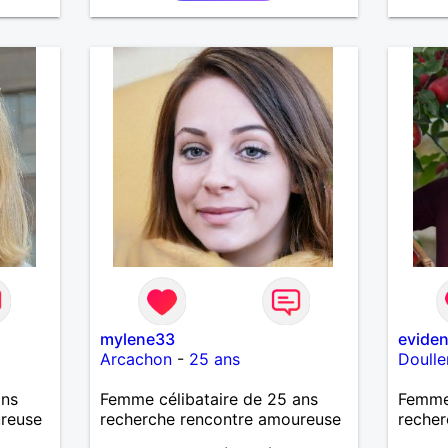
mylene33
evide
Arcachon
-
25 ans
Doulle
ans
Femme célibataire de 25 ans
Femme
ureuse
recherche rencontre amoureuse
recher