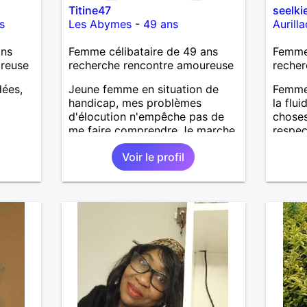
Titine47
seelki
s
Les Abymes
-
49 ans
Aurilla
ans
Femme célibataire de 49 ans
Femme 
ureuse
recherche rencontre amoureuse
recher
dées,
Jeune femme en situation de
Femme 
handicap, mes problèmes
la flui
d'élocution n'empêche pas de
choses
me faire comprendre Je marche
respec
en boitant, j'ai une jambe un peu
l'humo
Voir le profil
de travers. Si pour toi l'handicap
une bel
n'est pas un obstacle, alors
n'hésites pas!