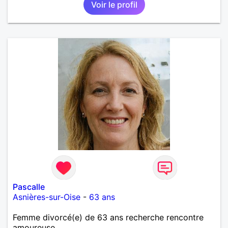
Voir le profil
Pascalle
Asnières-sur-Oise
-
63 ans
Femme divorcé(e) de 63 ans recherche rencontre
amoureuse