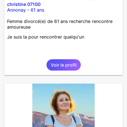
christine 07100
Annonay
-
61 ans
Femme divorcé(e) de 61 ans recherche rencontre
amoureuse
Je suis la pour rencontrer quelqu'un
Voir le profil