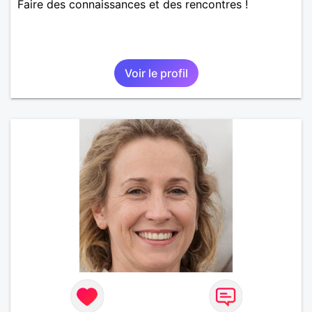
Faire des connaissances et des rencontres !
Voir le profil