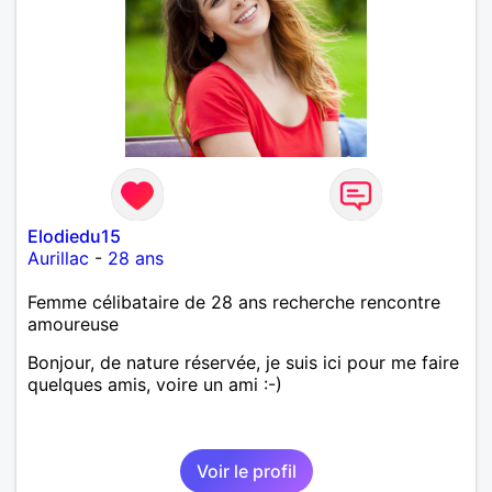
Elodiedu15
Aurillac
-
28 ans
Femme célibataire de 28 ans recherche rencontre
amoureuse
Bonjour, de nature réservée, je suis ici pour me faire
quelques amis, voire un ami :-)
Voir le profil