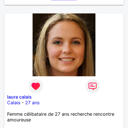
laura calais
Calais
-
27 ans
Femme célibataire de 27 ans recherche rencontre
amoureuse