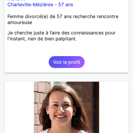
Charleville-Mézières
-
57 ans
Femme divorcé(e) de 57 ans recherche rencontre
amoureuse
Je cherche juste à faire des connaissances pour
l'instant, rien de bien palpitant.
Voir le profil