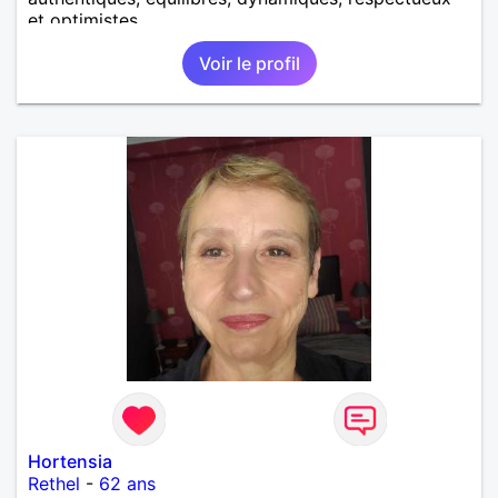
et optimistes.
Voir le profil
Hortensia
Rethel
-
62 ans