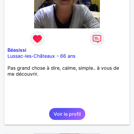
Béasissi
Lussac-les-Châteaux
-
66 ans
Pas grand chose à dire, calme, simple.. à vous de
me découvrir.
Voir le profil