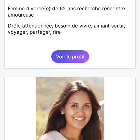
Femme divorcé(e) de 62 ans recherche rencontre
amoureuse
Drôle attentionnée, besoin de vivre, aimant sortir,
voyager, partager, rire
Voir le profil