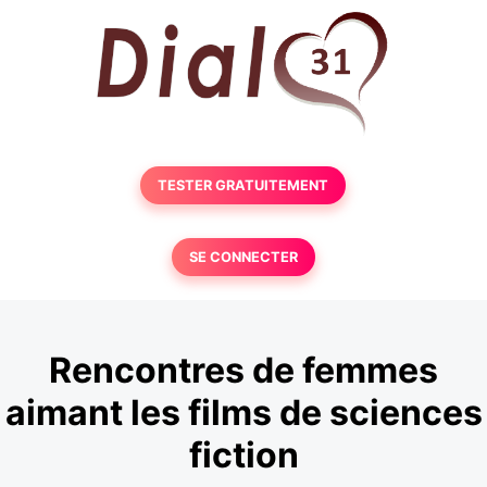
TESTER GRATUITEMENT
SE CONNECTER
Rencontres de femmes
aimant les films de sciences
fiction