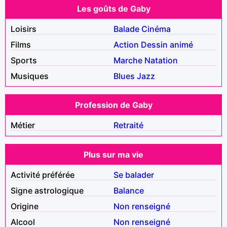
Les goûts de Gaby
Loisirs
Balade
Cinéma
Films
Action
Dessin animé
Sports
Marche
Natation
Musiques
Blues
Jazz
Profession de Gaby
Métier
Retraité
Plus sur ma vie
Activité préférée
Se balader
Signe astrologique
Balance
Origine
Non renseigné
Alcool
Non renseigné