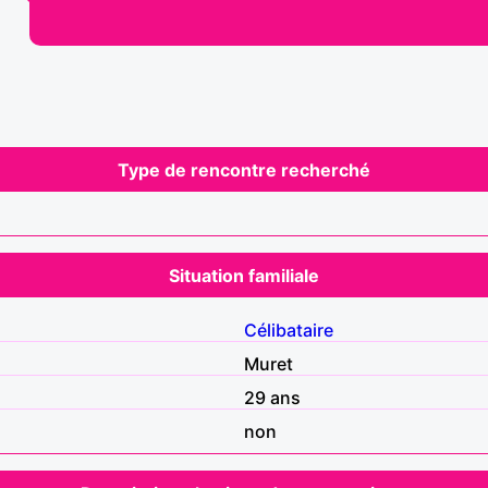
Type de rencontre recherché
Situation familiale
Célibataire
Muret
29 ans
non