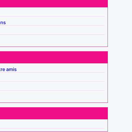
ins
tre amis