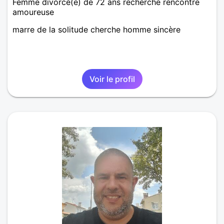
Femme divorcé(e) de 72 ans recherche rencontre
amoureuse
marre de la solitude cherche homme sincère
Voir le profil