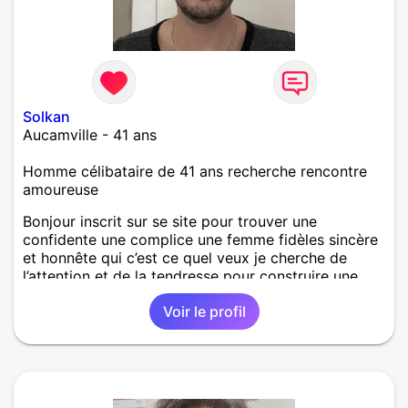
Solkan
Aucamville - 41 ans
Homme célibataire de 41 ans recherche rencontre
amoureuse
Bonjour inscrit sur se site pour trouver une
confidente une complice une femme fidèles sincère
et honnête qui c’est ce quel veux je cherche de
l’attention et de la tendresse pour construire une
relation sérieuse je souhaite trouver une personne
Voir le profil
franche et avec du caractère Bonne journée