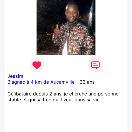
Jessim
Blagnac à 4 km de Aucamville
- 36 ans
Célibataire depuis 2 ans, je cherche une personne
stable et qui sait ce qu'il veut dans sa vie