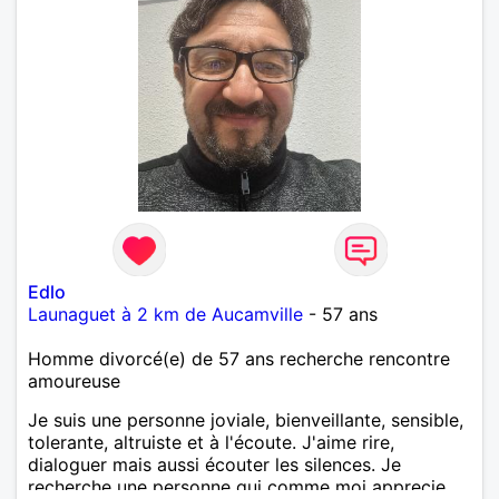
Edlo
Launaguet à 2 km de Aucamville
- 57 ans
Homme divorcé(e) de 57 ans recherche rencontre
amoureuse
Je suis une personne joviale, bienveillante, sensible,
tolerante, altruiste et à l'écoute. J'aime rire,
dialoguer mais aussi écouter les silences. Je
recherche une personne qui comme moi apprecie