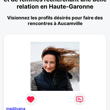
relation en Haute-Garonne
Visionnez les profils désirés pour faire des
rencontres à Aucamville
madilyana