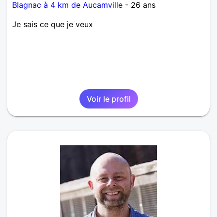
Blagnac à 4 km de Aucamville
- 26 ans
Je sais ce que je veux
Voir le profil