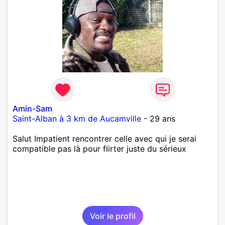
Amin-Sam
Saint-Alban à 3 km de Aucamville
- 29 ans
Salut Impatient rencontrer celle avec qui je serai
compatible pas là pour flirter juste du sérieux
Voir le profil