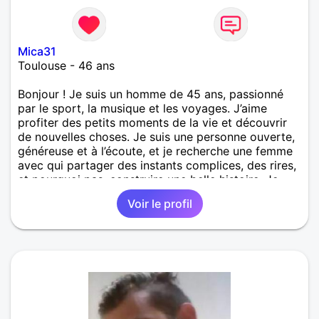
Mica31
Toulouse - 46 ans
Bonjour ! Je suis un homme de 45 ans, passionné
par le sport, la musique et les voyages. J’aime
profiter des petits moments de la vie et découvrir
de nouvelles choses. Je suis une personne ouverte,
généreuse et à l’écoute, et je recherche une femme
avec qui partager des instants complices, des rires,
et pourquoi pas, construire une belle histoire. Je
crois aux belles rencontres basées sur la confiance,
Voir le profil
le respect et la complicité. Si tu es quelqu’un de
positif, authentique, et que tu aimes profiter des
bons moments à deux, n’hésite pas à me contacter !
Au plaisir de faire ta connaissance et peut-être
d’écrire ensemble un joli chapitre de notre vie.