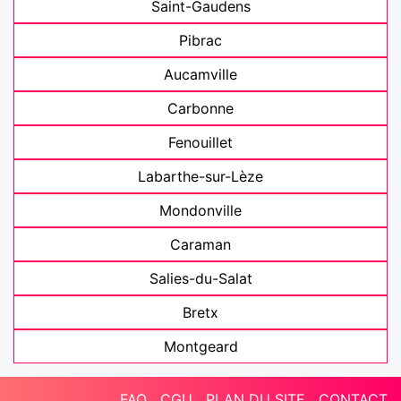
Saint-Gaudens
Pibrac
Aucamville
Carbonne
Fenouillet
Labarthe-sur-Lèze
Mondonville
Caraman
Salies-du-Salat
Bretx
Montgeard
FAQ
CGU
PLAN DU SITE
CONTACT