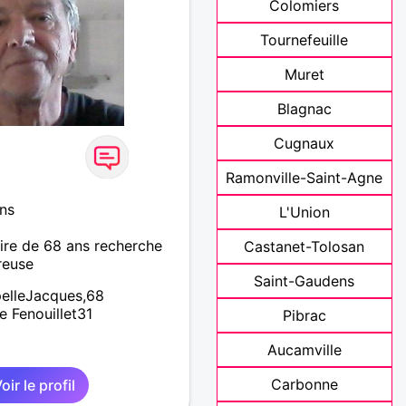
Colomiers
Tournefeuille
Muret
Blagnac
Cugnaux
Ramonville-Saint-Agne
ans
L'Union
re de 68 ans recherche
Castanet-Tolosan
reuse
Saint-Gaudens
pelleJacques,68
e Fenouillet31
Pibrac
Aucamville
Carbonne
oir le profil