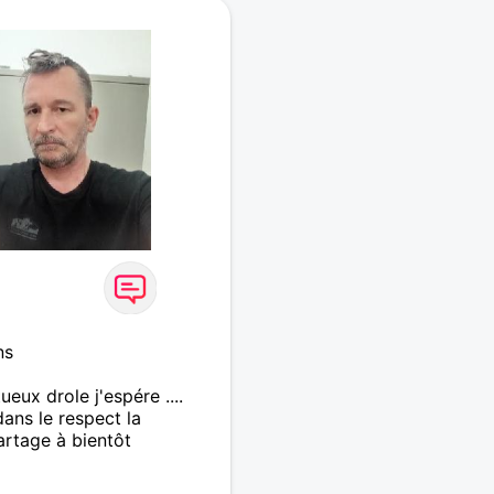
ns
eux drole j'espére ....
ans le respect la
artage à bientôt