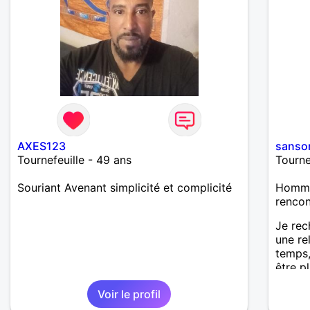
AXES123
sanso
Tournefeuille - 49 ans
Tourne
Souriant Avenant simplicité et complicité
Homme
renco
Je rec
une re
temps,
être p
plus a
Voir le profil