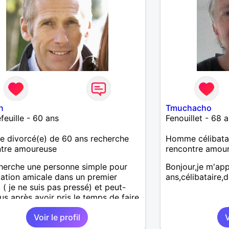
n
Tmuchacho
feuille - 60 ans
Fenouillet - 68 
 divorcé(e) de 60 ans recherche
Homme célibatai
ntre amoureuse
rencontre amou
herche une personne simple pour
Bonjour,je m'ap
lation amicale dans un premier
ans,célibataire,d
 ( je ne suis pas pressé) et peut-
lus après avoir pris le temps de faire
mple connaissance. .
Voir le profil
V