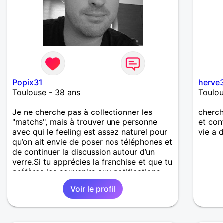
Popix31
herve
Toulouse - 38 ans
Toulou
​Je ne cherche pas à collectionner les
cherch
"matchs", mais à trouver une personne
et con
avec qui le feeling est assez naturel pour
vie a 
qu’on ait envie de poser nos téléphones et
de continuer la discussion autour d’un
verre. ​Si tu apprécies la franchise et que tu
préfères les souvenirs aux notifications,
on devrait bien s’entendre... Place a la
Voir le profil
séduction et au plaisir! 😊 Bien à vous