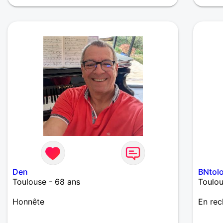
Den
BNtol
Toulouse - 68 ans
Toulou
Honnête
En re