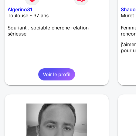
Algerino31
Shad
Toulouse - 37 ans
Muret 
Souriant , sociable cherche relation
Femme 
sérieuse
renco
j'aime
pour u
Voir le profil