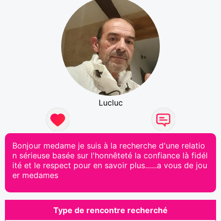
Lucluc
Bonjour medame je suis à la recherche d'une relatio
n sérieuse basée sur l'honnêteté la confiance là fidél
ité et le respect pour en savoir plus......a vous de jou
er medames
Type de rencontre recherché